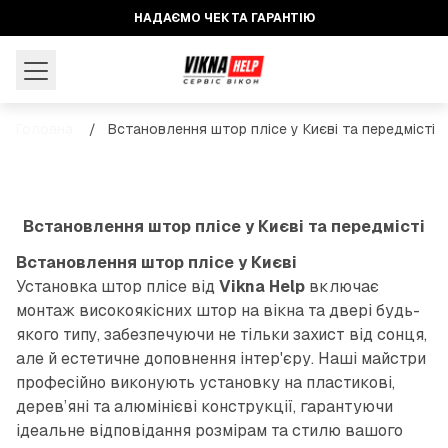
p to content
НАДАЄМО ЧЕК ТА ГАРАНТІЮ
ПРАЦЮЄМО БЕЗ ВИХІДНИХ
Головна
/
Встановлення штор плісе у Києві та передмісті
Встановлення штор плісе у Києві та передмісті
Встановлення штор плісе у Києві
Установка штор плісе від
Vikna Help
включає
монтаж високоякісних штор на вікна та двері будь-
якого типу, забезпечуючи не тільки захист від сонця,
але й естетичне доповнення інтер'єру. Наші майстри
професійно виконують установку на пластикові,
дерев’яні та алюмінієві конструкції, гарантуючи
ідеальне відповідання розмірам та стилю вашого